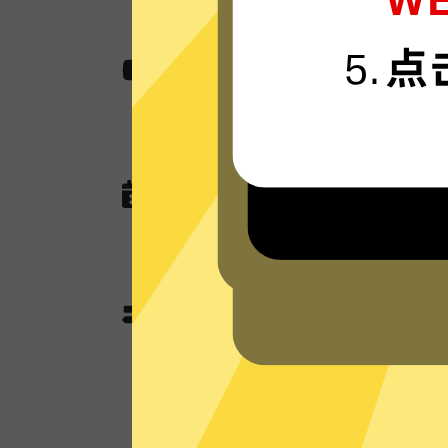
无国界内容
使用全网加速器助您快速访问各种网站,
作，娱乐看视频还是玩游戏。
无任何网络或连接记录
全网加速器现在没有未来也不会记录任
查询，以及任何可以用于识别跟踪您
全网加速器分流模式和全
全网加速器独有的分流模式会智能判
使用加速功能；不需要加速的本地流
本地网络来优化网速。全局模式则所