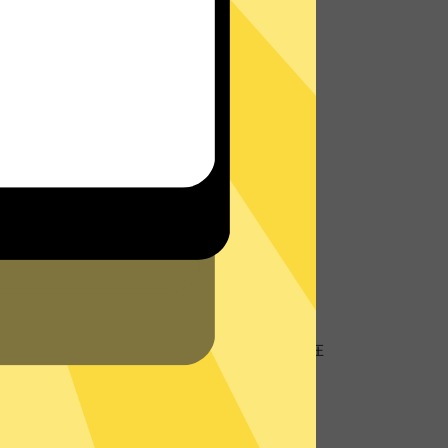
址
地理位置信息，防止个人数据以及网络活动跟
客服将会在网站或者App内为您提供实时帮
的
支持中心
查看常见问题。
硬盘服务器
盘服务器技术，所有数据仅在内存中，不存储在
器再次确保您的隐私数据不被存储。