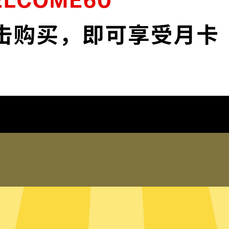
安全。
保护您的IP地
 app和服务。不论你是工
保护您的IP地址以及
踪。
在线客服
何登录历史，网络活动，DNS
全网加速器的真人在线
的信息。
助。您也可以到我们
局模式
只有内存的无
断需要加速的网络流量，并为其
全网加速器采用无硬
量，比如百度或者美团，则使用
硬盘内。无硬盘服务
有流量都走全网加速器。